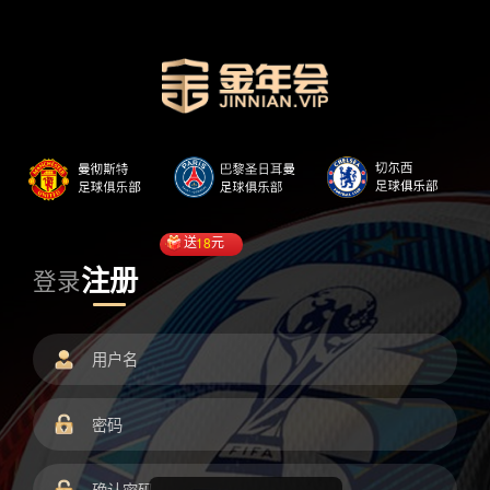
送
18
元
注册
登录